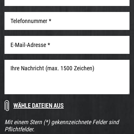
Telefonnummer
*
*
E-
Mail-
Adresse
*
*
Ihre
Nachricht
(max.
1500
Zeichen)
Dokumente
Ziehe
herunterladen
Dateien
hier
Mit einem Stern (*) gekennzeichnete Felder sind
her
Pflichtfelder.
oder