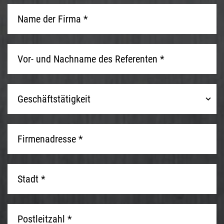
Name
der
Firma
*
*
Vor-
und
Nachname
des
Geschäftstätigkeit
Referenten
Geschäftstätigkeit
*
*
Firmenadresse
*
*
Stadt
*
*
Postleitzahl
*
*