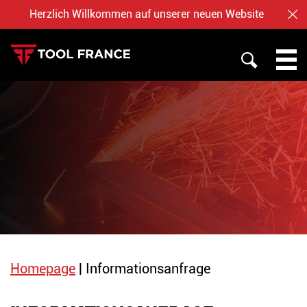
Herzlich Willkommen auf unserer neuen Website
SC
SUCHE
PROMAC METALLBEARBEITUNG
TOOL FRANCE
JET HOLZBEARBEITUNG
ÜBER UNS
BAILEIGH
NOTRE BOUTIQUE EN LIGNE
Homepage
|
Informationsanfrage
Deutsch