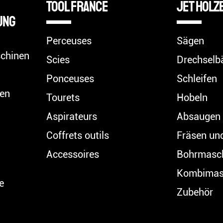
TOOL FRANCE
Jet Holz
ung
Perceuses
Sägen
chinen
Scies
Drechselb
Ponceuses
Schleifen
en
Tourets
Hobeln
Aspirateurs
Absaugen
Coffrets outils
Fräsen u
Accessoires
Bohrmasc
Kombimas
e
Zubehör