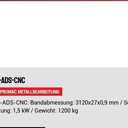
Schleifen
ASPIRATEURS
Hobeln
Bohren
COFFRETS OUTILS
ACCESSOIRES
SCHLEIFEN
SCHÄRFER
-ADS-CNC
HEIZGEBLÄSE
STAUBSAUGER
 PROMAC METALLBEARBEITUNG
ADS-CNC: Bandabmessung: 3120x27x0,9 mm / Schni
tung: 1,5 kW / Gewicht: 1200 kg