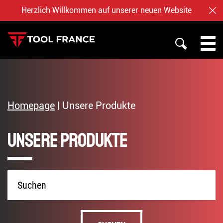
Herzlich Willkommen auf unserer neuen Website
SC
SUCHE
PROMAC METALLBEARBEITUNG
TOOL FRANCE
Homepage
|
Unsere Produkte
JET HOLZBEARBEITUNG
Unsere Produkte
ÜBER UNS
BAILEIGH
NOTRE BOUTIQUE EN LIGNE
Produktname
Deutsch