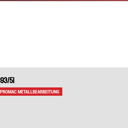
Schleifen
ASPIRATEURS
Hobeln
Bohren
COFFRETS OUTILS
ACCESSOIRES
SCHLEIFEN
SCHÄRFER
93/51
HEIZGEBLÄSE
STAUBSAUGER
 PROMAC METALLBEARBEITUNG