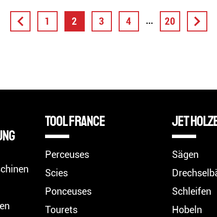
...
1
2
3
4
20
TOOL FRANCE
Jet Holz
ung
Perceuses
Sägen
chinen
Scies
Drechselb
Ponceuses
Schleifen
en
Tourets
Hobeln