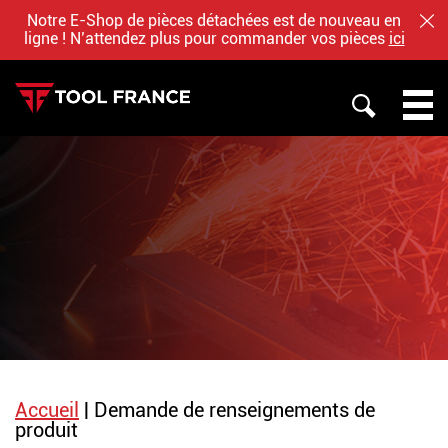
Notre E-Shop de pièces détachées est de nouveau en
FE
ligne ! N’attendez plus pour commander vos pièces
ici
RECHERCHE
TOOL FRANCE
PROMAC
JET
BAILEIGH
QUI SOMMES NOUS
NOTRE BOUTIQUE EN LIGNE
Accueil
|
Demande de renseignements de
produit
Français