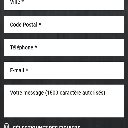
*
*
Code
Postal
*
*
Téléphone
*
*
E-
mail
*
*
Votre
message
(1500
caractère
autorisés)
Téléchargez
Déposer