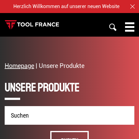
Herzlich Willkommen auf unserer neuen Website
SC
SUCHE
PROMAC METALLBEARBEITUNG
TOOL FRANCE
Homepage
|
Unsere Produkte
JET HOLZBEARBEITUNG
Unsere Produkte
ÜBER UNS
BAILEIGH
NOTRE BOUTIQUE EN LIGNE
Produktname
Deutsch